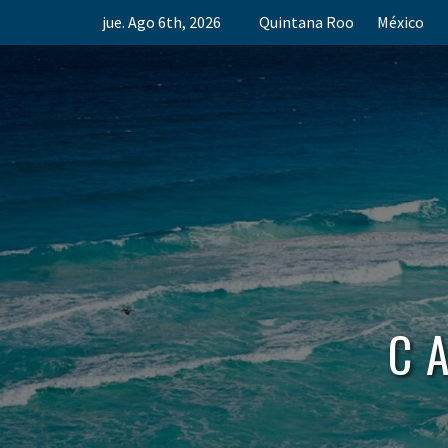
Skip
jue. Ago 6th, 2026
Quintana Roo
México
to
content
C