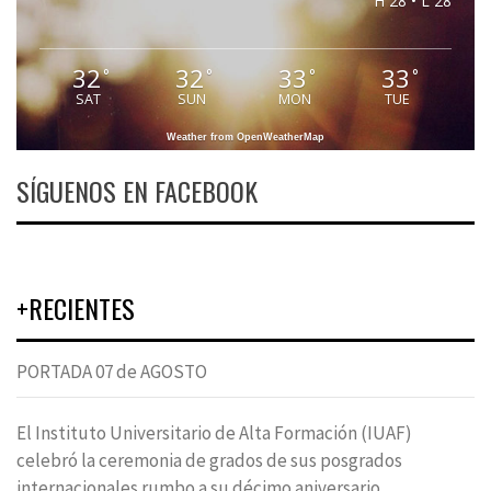
H 28 • L 28
32
32
33
33
°
°
°
°
SAT
SUN
MON
TUE
Weather from OpenWeatherMap
SÍGUENOS EN FACEBOOK
+RECIENTES
PORTADA 07 de AGOSTO
El Instituto Universitario de Alta Formación (IUAF)
celebró la ceremonia de grados de sus posgrados
internacionales rumbo a su décimo aniversario