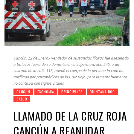
Cancún, 12 de Enero.- Vendedor de sustancias ilícitas fue asesinado
a balazos fuera de su domicilio en la supermanzana 245, a un
costado de la calle 118, quedó el cuerpo de la persona la cual fue
auxiliado por paramédicos de la Cruz Roja, pero lamentablemente
no contaba con signos vitales
CANCÚN
ECONOMIA
PRINCIPALES
QUINTANA ROO
SALUD
LLAMADO DE LA CRUZ ROJA
CANCÚN A REANUDAR