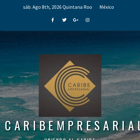
Skip
sáb. Ago 8th, 2026
Quintana Roo
México
to
content
Facebook
Twitter
Google+
Instagram
CARIBEMPRESARIA
UNIENDO AL CARIBE