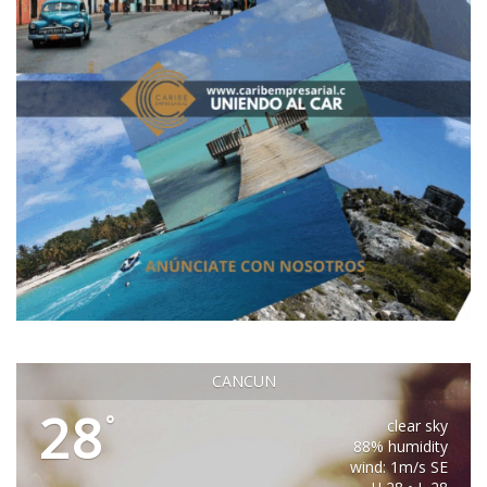
CANCUN
28
°
clear sky
88% humidity
wind: 1m/s SE