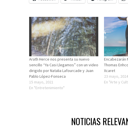
Arath Herce nos presenta su nuevo
Encabezarán N
sencillo “Ya Casi Llegamos” con un video
Thomas Enhco 
dirigido por Natalia Lafourcade y Juan
Xcaret
Pablo López-Fonseca
23 mayo, 202
15 mayo, 2021
En "Arte y Cul
En "Entretenimiento"
NOTICIAS RELEVA