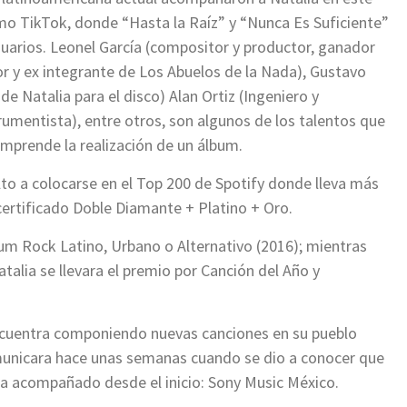
mo TikTok, donde “Hasta la Raíz” y “Nunca Es Suficiente”
suarios. Leonel García (compositor y productor, ganador
r y ex integrante de Los Abuelos de la Nada), Gustavo
e Natalia para el disco) Alan Ortiz (Ingeniero y
rumentista), entre otros, son algunos de los talentos que
mprende la realización de un álbum.
lto a colocarse en el Top 200 de Spotify donde lleva más
ertificado Doble Diamante + Platino + Oro.
m Rock Latino, Urbano o Alternativo (2016); mientras
alia se llevara el premio por Canción del Año y
ncuentra componiendo nuevas canciones en su pueblo
municara hace unas semanas cuando se dio a conocer que
 ha acompañado desde el inicio: Sony Music México.