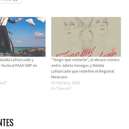
atalia Lafourcade y
“Tengo que contarte”, el abrazo sonoro
festival PAAX GNP en
entre Julieta Venegas y Natalia
Lafourcade que redefine el Regional
4
Mexicano
tura"
16 febrero, 2026
En "Cancún"
NTES