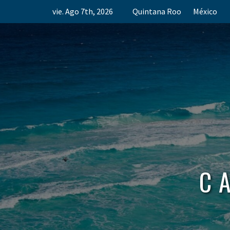
Skip
vie. Ago 7th, 2026
Quintana Roo
México
to
content
C