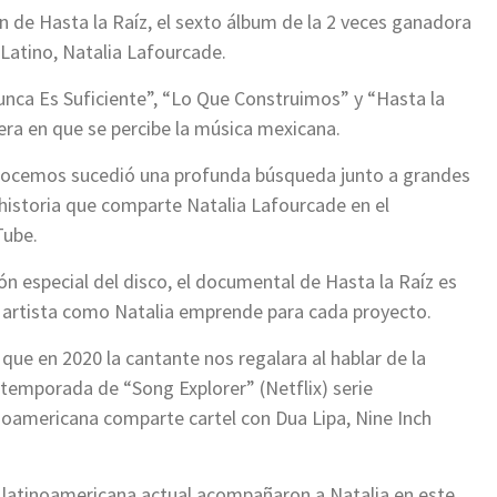
n de Hasta la Raíz, el sexto álbum de la 2 veces ganadora
atino, Natalia Lafourcade.
nca Es Suficiente”, “Lo Que Construimos” y “Hasta la
era en que se percibe la música mexicana.
onocemos sucedió una profunda búsqueda junto a grandes
a historia que comparte Natalia Lafourcade en el
Tube.
n especial del disco, el documental de Hasta la Raíz es
a artista como Natalia emprende para cada proyecto.
 que en 2020 la cantante nos regalara al hablar de la
temporada de “Song Explorer” (Netflix) serie
noamericana comparte cartel con Dua Lipa, Nine Inch
a latinoamericana actual acompañaron a Natalia en este