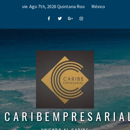
Skip
vie. Ago 7th, 2026
Quintana Roo
México
to
content
Facebook
Twitter
Google+
Instagram
CARIBEMPRESARIA
UNIENDO AL CARIBE