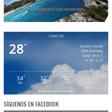
CANCUN
28
°
broken clouds
83% humidity
wind: 4m/s E
H 28 • L 27
34
32
32
33
°
°
°
°
FRI
SAT
SUN
MON
Weather from OpenWeatherMap
SÍGUENOS EN FACEBOOK