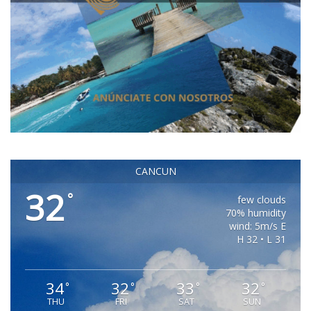
CANCUN
32
°
few clouds
70% humidity
wind: 5m/s E
H 32 • L 31
34
32
33
32
°
°
°
°
THU
FRI
SAT
SUN