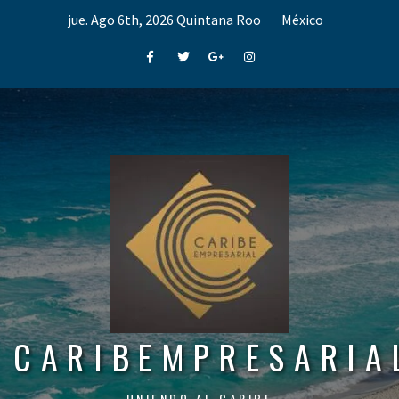
Skip
jue. Ago 6th, 2026
Quintana Roo
México
to
content
Facebook
Twitter
Google+
Instagram
CARIBEMPRESARIA
UNIENDO AL CARIBE