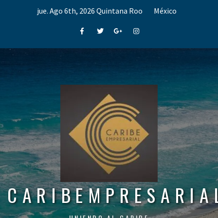
Skip
jue. Ago 6th, 2026
Quintana Roo
México
to
content
Facebook
Twitter
Google+
Instagram
CARIBEMPRESARIA
UNIENDO AL CARIBE