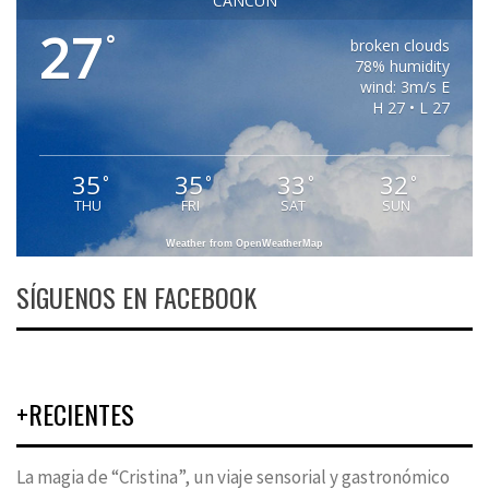
CANCUN
27
°
broken clouds
78% humidity
wind: 3m/s E
H 27 • L 27
35
35
33
32
°
°
°
°
THU
FRI
SAT
SUN
Weather from OpenWeatherMap
SÍGUENOS EN FACEBOOK
+RECIENTES
La magia de “Cristina”, un viaje sensorial y gastronómico