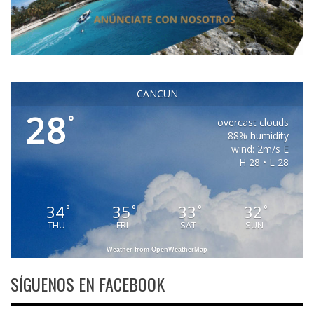
CANCUN
28
°
overcast clouds
88% humidity
wind: 2m/s E
H 28 • L 28
34
35
33
32
°
°
°
°
THU
FRI
SAT
SUN
Weather from OpenWeatherMap
SÍGUENOS EN FACEBOOK