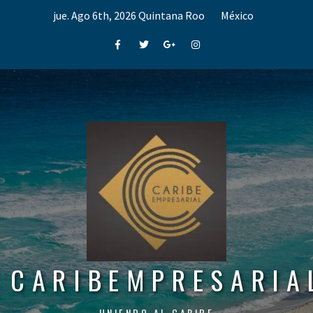
Skip
jue. Ago 6th, 2026
Quintana Roo
México
to
content
Facebook
Twitter
Google+
Instagram
CARIBEMPRESARIA
UNIENDO AL CARIBE