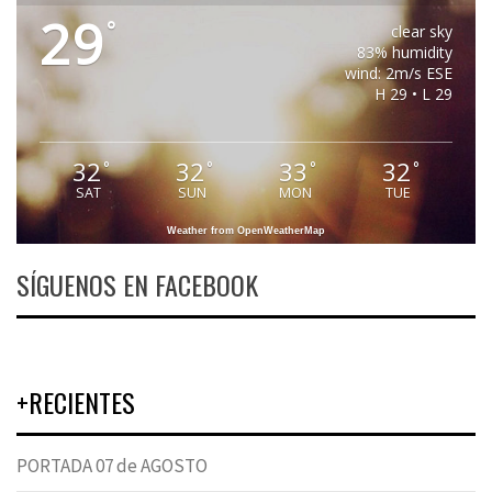
29
°
clear sky
83% humidity
wind: 2m/s ESE
H 29 • L 29
32
32
33
32
°
°
°
°
SAT
SUN
MON
TUE
Weather from OpenWeatherMap
SÍGUENOS EN FACEBOOK
+RECIENTES
PORTADA 07 de AGOSTO