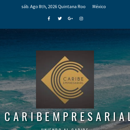
Skip
sáb. Ago 8th, 2026
Quintana Roo
México
to
content
Facebook
Twitter
Google+
Instagram
CARIBEMPRESARIA
UNIENDO AL CARIBE