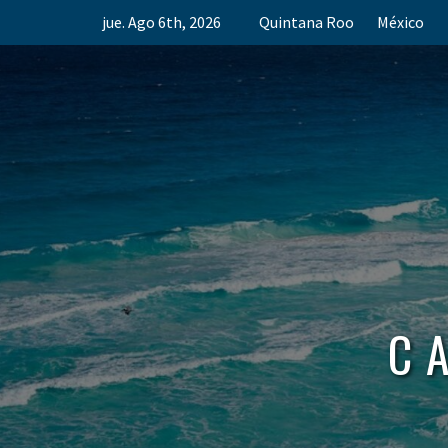
Skip
jue. Ago 6th, 2026
Quintana Roo
México
to
content
C