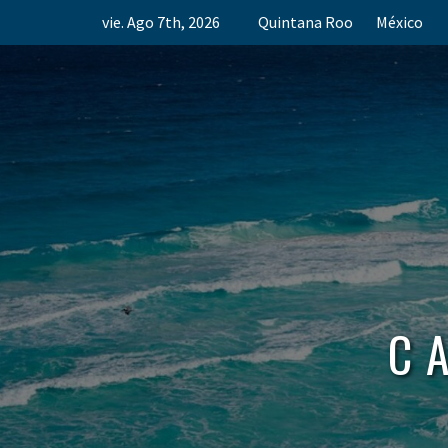
Skip
vie. Ago 7th, 2026
Quintana Roo
México
to
content
C