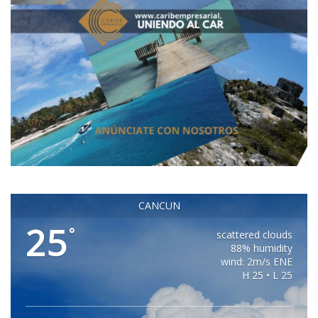
CANCUN
25
°
scattered clouds
88% humidity
wind: 2m/s ENE
H 25 • L 25