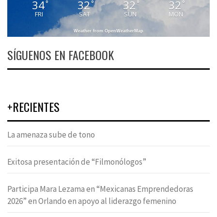
34
32
32
32
°
°
°
°
FRI
SAT
SUN
MON
Weather from OpenWeatherMap
SÍGUENOS EN FACEBOOK
+RECIENTES
La amenaza sube de tono
Exitosa presentación de “Filmonólogos”
Participa Mara Lezama en “Mexicanas Emprendedoras
2026” en Orlando en apoyo al liderazgo femenino