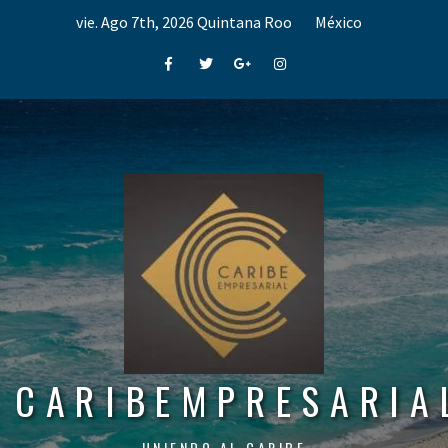
Skip
vie. Ago 7th, 2026
Quintana Roo
México
to
content
Facebook
Twitter
Google+
Instagram
CARIBEMPRESARIA
UNIENDO AL CARIBE