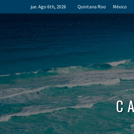
Skip
jue. Ago 6th, 2026
Quintana Roo
México
to
content
C