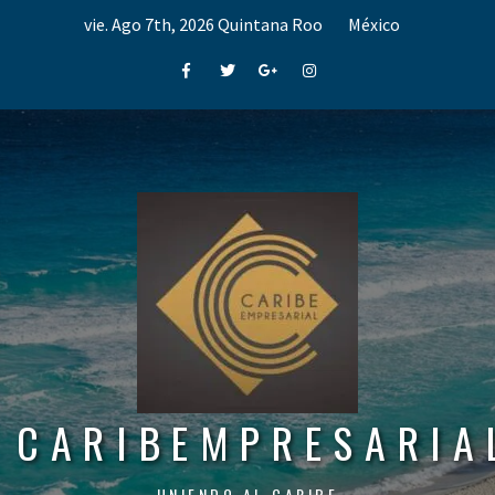
Skip
vie. Ago 7th, 2026
Quintana Roo
México
to
content
Facebook
Twitter
Google+
Instagram
CARIBEMPRESARIA
UNIENDO AL CARIBE