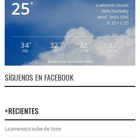
25
°
scattered clouds
88% humidity
wind: 2m/s ENE
H 25 • L 25
34
32
32
32
°
°
°
°
FRI
SAT
SUN
MON
Weather from OpenWeatherMap
SÍGUENOS EN FACEBOOK
+RECIENTES
La amenaza sube de tono