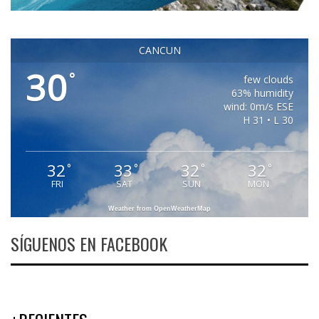
CANCUN
30
°
few clouds
63% humidity
wind: 0m/s ESE
H 31 • L 30
32
33
32
32
°
°
°
°
FRI
SAT
SUN
MON
Weather from OpenWeatherMap
SÍGUENOS EN FACEBOOK