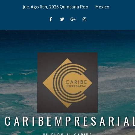
Skip
jue. Ago 6th, 2026
Quintana Roo
México
to
content
Facebook
Twitter
Google+
Instagram
CARIBEMPRESARIA
UNIENDO AL CARIBE