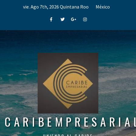
Skip
vie. Ago 7th, 2026
Quintana Roo
México
to
content
Facebook
Twitter
Google+
Instagram
CARIBEMPRESARIA
UNIENDO AL CARIBE