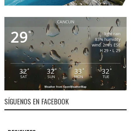
CANCUN
29
°
light rain
83% humidity
wind: 2m/s ESE
H 29 • L 29
32
32
33
32
°
°
°
°
SAT
SUN
MON
TUE
Weather from OpenWeatherMap
SÍGUENOS EN FACEBOOK