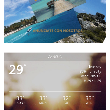
CANCUN
29
°
clear sky
83% humidity
wind: 2m/s E
H 29 • L 29
33
33
32
33
°
°
°
°
SUN
MON
TUE
WED