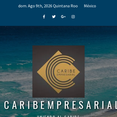
Skip
dom. Ago 9th, 2026
Quintana Roo
México
to
content
Facebook
Twitter
Google+
Instagram
CARIBEMPRESARIA
UNIENDO AL CARIBE