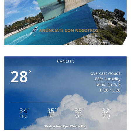
CANCUN
28
°
overcast clouds
83% humidity
wind: 2m/s E
H 28 • L 28
34
35
33
32
°
°
°
°
THU
FRI
SAT
SUN
Weather from OpenWeatherMap