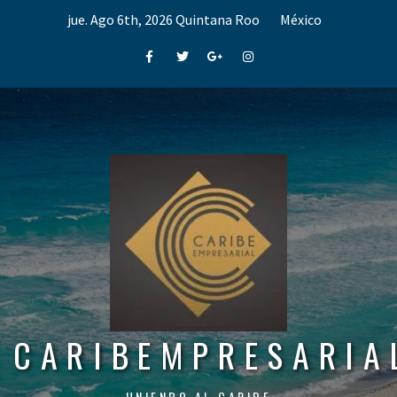
Skip
jue. Ago 6th, 2026
Quintana Roo
México
to
content
Facebook
Twitter
Google+
Instagram
CARIBEMPRESARIA
UNIENDO AL CARIBE