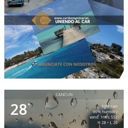
CANCUN
28
°
light rain
86% humidity
wind: 1m/s SSE
H 28 • L 26