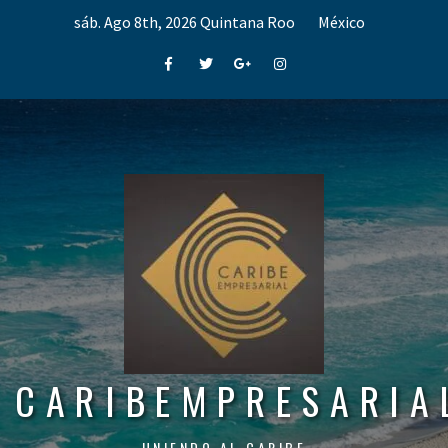
Skip
sáb. Ago 8th, 2026
Quintana Roo
México
to
content
Facebook
Twitter
Google+
Instagram
CARIBEMPRESARIA
UNIENDO AL CARIBE