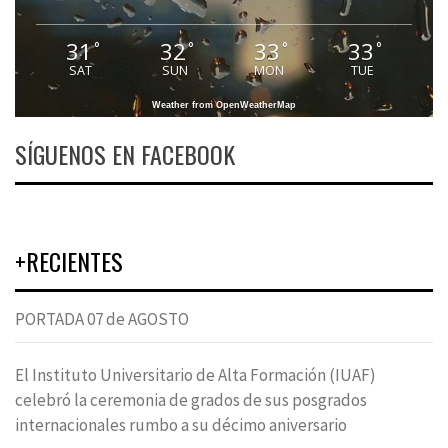
31
32
33
33
°
°
°
°
SAT
SUN
MON
TUE
Weather from OpenWeatherMap
SÍGUENOS EN FACEBOOK
+RECIENTES
PORTADA 07 de AGOSTO
El Instituto Universitario de Alta Formación (IUAF)
celebró la ceremonia de grados de sus posgrados
internacionales rumbo a su décimo aniversario