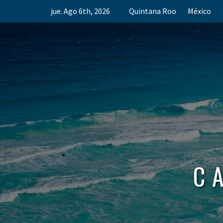
Skip
jue. Ago 6th, 2026
Quintana Roo
México
to
content
C