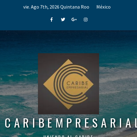
Skip
vie. Ago 7th, 2026
Quintana Roo
México
to
content
Facebook
Twitter
Google+
Instagram
CARIBEMPRESARIA
UNIENDO AL CARIBE