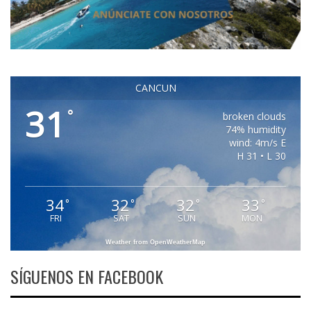
CANCUN
31
°
broken clouds
74% humidity
wind: 4m/s E
H 31 • L 30
34
32
32
33
°
°
°
°
FRI
SAT
SUN
MON
Weather from OpenWeatherMap
SÍGUENOS EN FACEBOOK