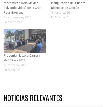
recreativa “Todo México
inauguración del Puente
Salvando Vidas” de la Cruz
Nichupté en Cancún
Roja Mexicana
4 mayo, 2026
9 septiembre, 2024
En "Cancún"
En "Deportes"
Presentan la 1era Carrera
#MPCRace2023
21 febrero, 2023
En "Cancún"
NOTICIAS RELEVANTES