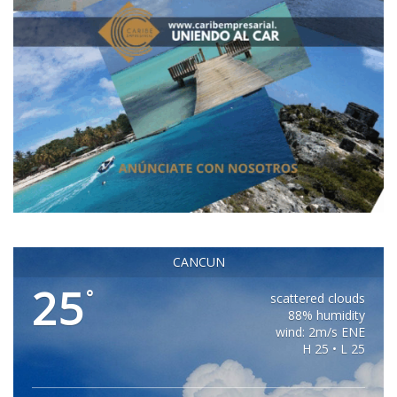
CANCUN
25
°
scattered clouds
88% humidity
wind: 2m/s ENE
H 25 • L 25