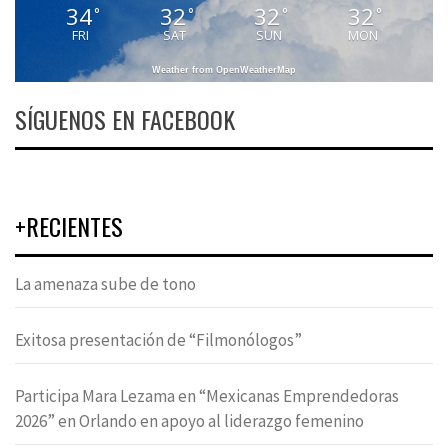
34
32
32
32
°
°
°
°
FRI
SAT
SUN
MON
Weather from OpenWeatherMap
SÍGUENOS EN FACEBOOK
+RECIENTES
La amenaza sube de tono
Exitosa presentación de “Filmonólogos”
Participa Mara Lezama en “Mexicanas Emprendedoras
2026” en Orlando en apoyo al liderazgo femenino