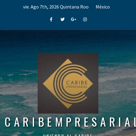
Skip
vie. Ago 7th, 2026
Quintana Roo
México
to
content
Facebook
Twitter
Google+
Instagram
CARIBEMPRESARIA
UNIENDO AL CARIBE