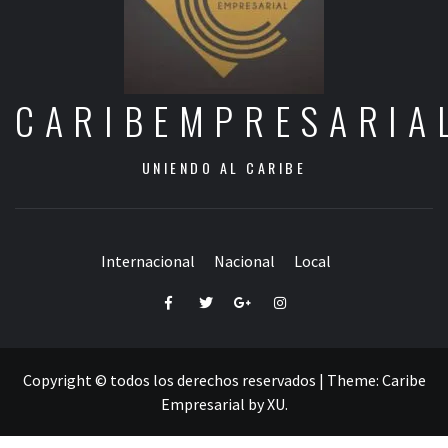
CARIBEMPRESARIA
UNIENDO AL CARIBE
Internacional
Nacional
Local
Facebook
Twitter
Google+
Instagram
Copyright © todos los derechos reservados
|
Theme:
Caribe
Empresarial
by
XU
.