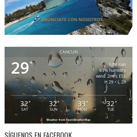
CANCUN
29
°
light rain
83% humidity
wind: 2m/s ESE
H 29 • L 29
32
32
33
32
°
°
°
°
SAT
SUN
MON
TUE
Weather from OpenWeatherMap
SÍGUENOS EN FACEBOOK