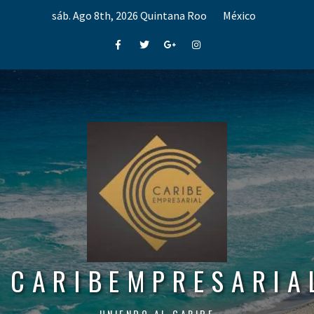
Skip
sáb. Ago 8th, 2026
Quintana Roo
México
to
content
Facebook
Twitter
Google+
Instagram
CARIBEMPRESARIA
UNIENDO AL CARIBE