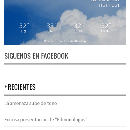
H 31 • L 31
32
33
32
32
°
°
°
°
FRI
SAT
SUN
MON
Weather from OpenWeatherMap
SÍGUENOS EN FACEBOOK
+RECIENTES
La amenaza sube de tono
Exitosa presentación de “Filmonólogos”