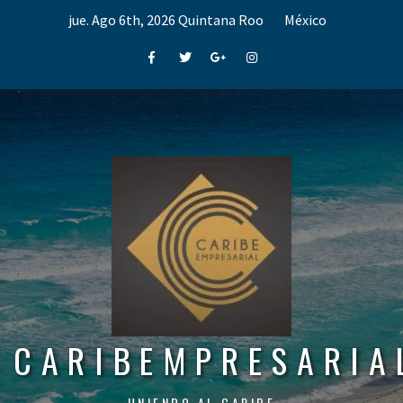
Skip
jue. Ago 6th, 2026
Quintana Roo
México
to
content
Facebook
Twitter
Google+
Instagram
CARIBEMPRESARIA
UNIENDO AL CARIBE