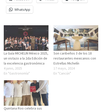
WhatsApp
La Guía MICHELIN México 2025,
Son caribeños 3 de los 18
un vistazo a la 2da Edición de
restaurantes mexicanos con
la excelencia gastronómica
Estrellas Michelín
4 junio, 2025
17 mayo, 2024
En "Gastronomía"
En "Cancún"
Quintana Roo celebra sus