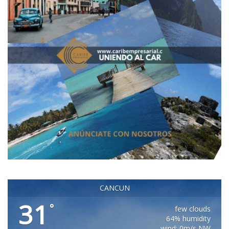
CANCUN
31
°
few clouds
64% humidity
wind: 0m/s NW