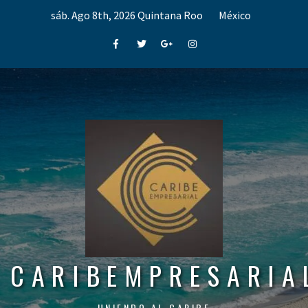
Skip
sáb. Ago 8th, 2026
Quintana Roo
México
to
content
Facebook
Twitter
Google+
Instagram
CARIBEMPRESARIA
UNIENDO AL CARIBE