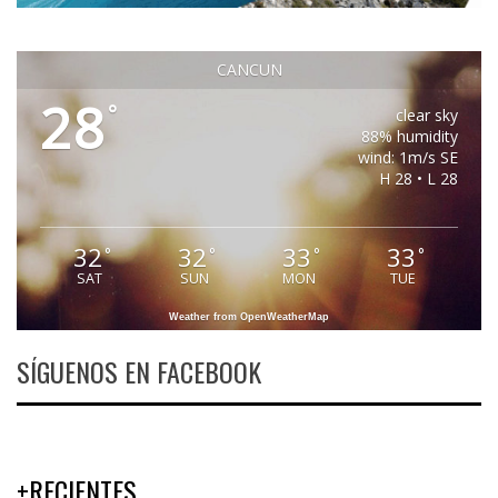
CANCUN
28
°
clear sky
88% humidity
wind: 1m/s SE
H 28 • L 28
32
32
33
33
°
°
°
°
SAT
SUN
MON
TUE
Weather from OpenWeatherMap
SÍGUENOS EN FACEBOOK
+RECIENTES