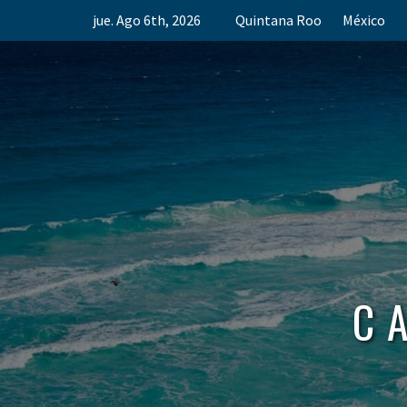
Skip
jue. Ago 6th, 2026
Quintana Roo
México
to
content
C