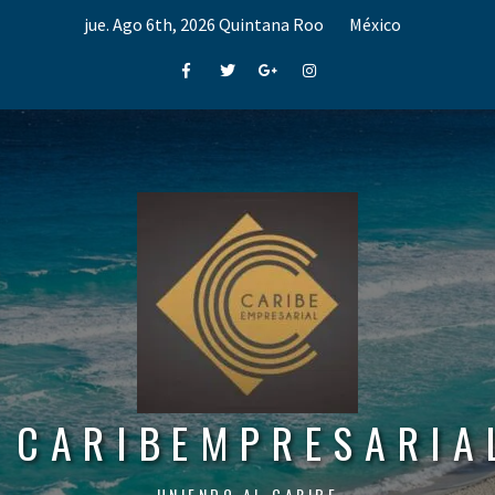
Skip
jue. Ago 6th, 2026
Quintana Roo
México
to
content
Facebook
Twitter
Google+
Instagram
CARIBEMPRESARIA
UNIENDO AL CARIBE