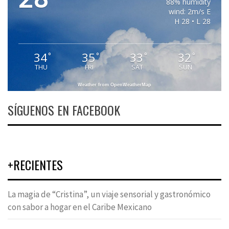
88% humidity
wind: 2m/s E
H 28 • L 28
34
35
33
32
°
°
°
°
THU
FRI
SAT
SUN
Weather from OpenWeatherMap
SÍGUENOS EN FACEBOOK
+RECIENTES
La magia de “Cristina”, un viaje sensorial y gastronómico
con sabor a hogar en el Caribe Mexicano