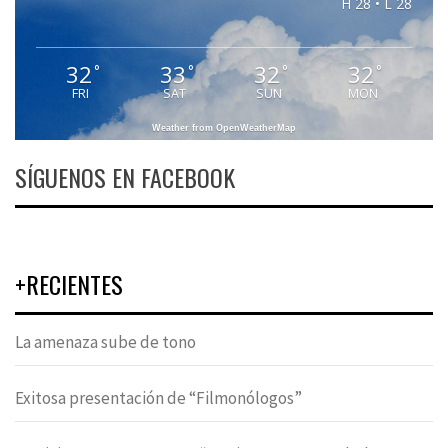
H 28 • L 28
32
33
32
32
°
°
°
°
FRI
SAT
SUN
MON
Weather from OpenWeatherMap
SÍGUENOS EN FACEBOOK
+RECIENTES
La amenaza sube de tono
Exitosa presentación de “Filmonólogos”