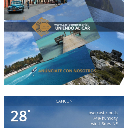
CANCUN
28
°
overcast clouds
74% humidity
wind: 3m/s NE