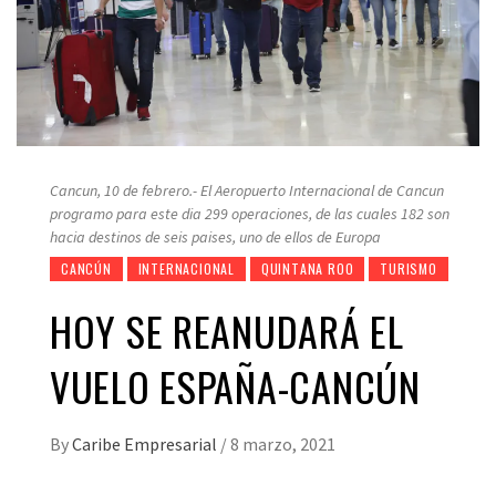
Cancun, 10 de febrero.- El Aeropuerto Internacional de Cancun
programo para este dia 299 operaciones, de las cuales 182 son
hacia destinos de seis paises, uno de ellos de Europa
CANCÚN
INTERNACIONAL
QUINTANA ROO
TURISMO
HOY SE REANUDARÁ EL
VUELO ESPAÑA-CANCÚN
By
Caribe Empresarial
/
8 marzo, 2021