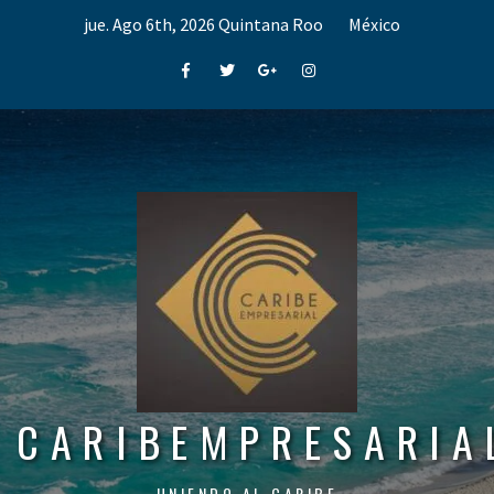
Skip
jue. Ago 6th, 2026
Quintana Roo
México
to
content
Facebook
Twitter
Google+
Instagram
CARIBEMPRESARIA
UNIENDO AL CARIBE