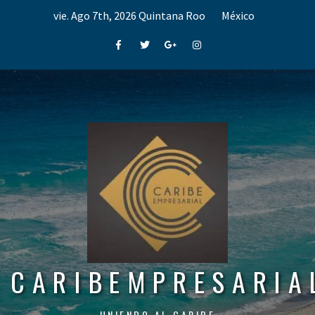
Skip
vie. Ago 7th, 2026
Quintana Roo
México
to
content
Facebook
Twitter
Google+
Instagram
CARIBEMPRESARIA
UNIENDO AL CARIBE