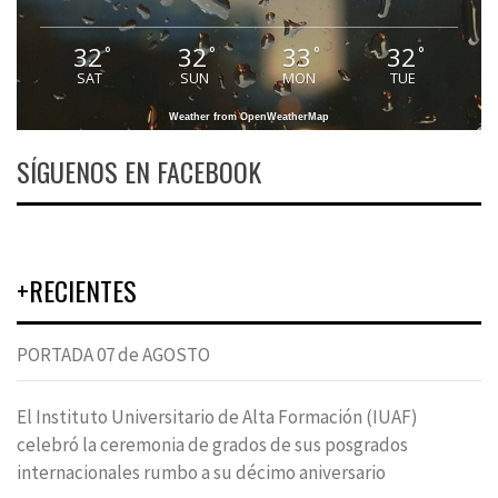
32
32
33
32
°
°
°
°
SAT
SUN
MON
TUE
Weather from OpenWeatherMap
SÍGUENOS EN FACEBOOK
+RECIENTES
PORTADA 07 de AGOSTO
El Instituto Universitario de Alta Formación (IUAF)
celebró la ceremonia de grados de sus posgrados
internacionales rumbo a su décimo aniversario