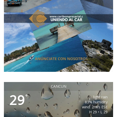
CANCUN
29
°
light rain
83% humidity
wind: 2m/s ESE
H 29 • L 29