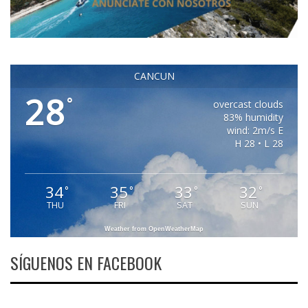
CANCUN
28
°
overcast clouds
83% humidity
wind: 2m/s E
H 28 • L 28
34
35
33
32
°
°
°
°
THU
FRI
SAT
SUN
Weather from OpenWeatherMap
SÍGUENOS EN FACEBOOK