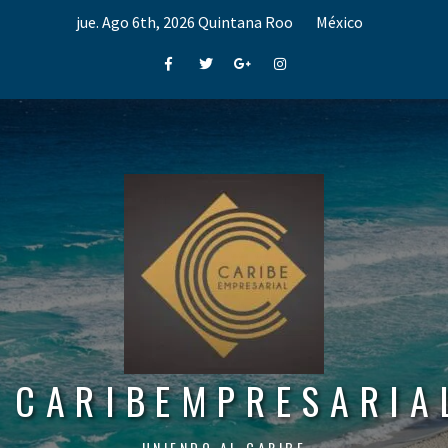
Skip
jue. Ago 6th, 2026
Quintana Roo
México
to
content
Facebook
Twitter
Google+
Instagram
CARIBEMPRESARIA
UNIENDO AL CARIBE