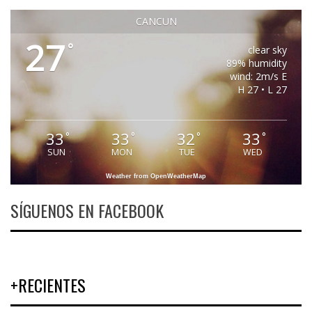
CANCUN
27
°
clear sky
89% humidity
wind: 2m/s E
H 27 • L 27
33
33
32
33
°
°
°
°
SUN
MON
TUE
WED
Weather from OpenWeatherMap
SÍGUENOS EN FACEBOOK
+RECIENTES