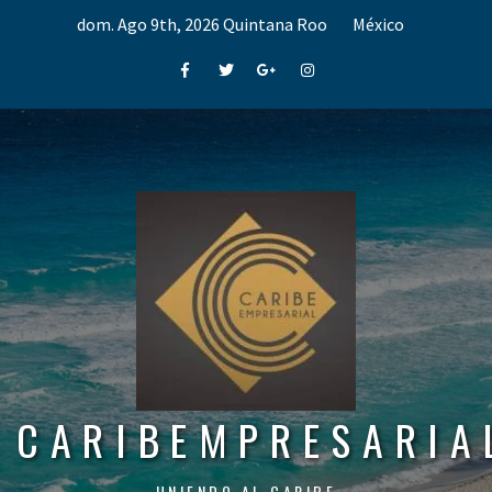
Skip
dom. Ago 9th, 2026
Quintana Roo
México
to
content
Facebook
Twitter
Google+
Instagram
CARIBEMPRESARIA
UNIENDO AL CARIBE