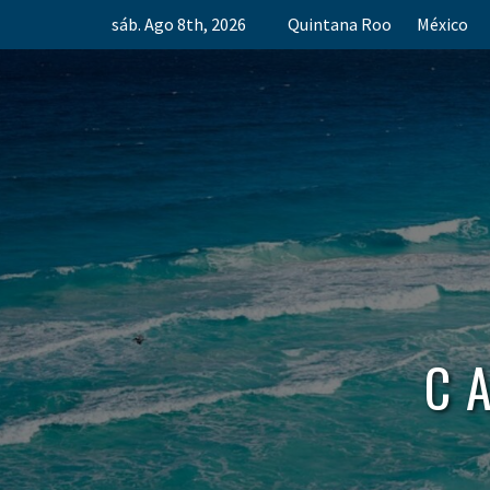
Skip
sáb. Ago 8th, 2026
Quintana Roo
México
to
content
C