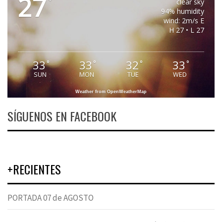
27
°
clear sky
94% humidity
wind: 2m/s E
H 27 • L 27
33
33
32
33
°
°
°
°
SUN
MON
TUE
WED
Weather from OpenWeatherMap
SÍGUENOS EN FACEBOOK
+RECIENTES
PORTADA 07 de AGOSTO