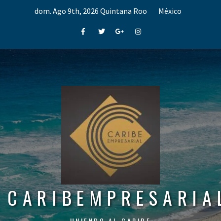
Skip
dom. Ago 9th, 2026
Quintana Roo
México
to
content
Facebook
Twitter
Google+
Instagram
CARIBEMPRESARIA
UNIENDO AL CARIBE