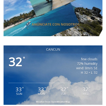
CANCUN
32
°
few clouds
72% humidity
wind: 0m/s SE
H 32 • L 32
33
33
32
32
°
°
°
°
SUN
MON
TUE
WED
Weather from OpenWeatherMap