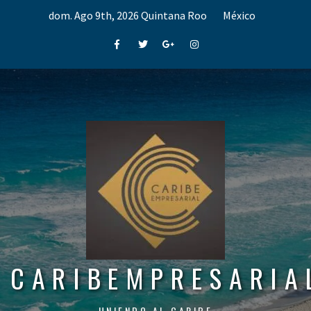
Skip
dom. Ago 9th, 2026
Quintana Roo
México
to
content
Facebook
Twitter
Google+
Instagram
CARIBEMPRESARIA
UNIENDO AL CARIBE