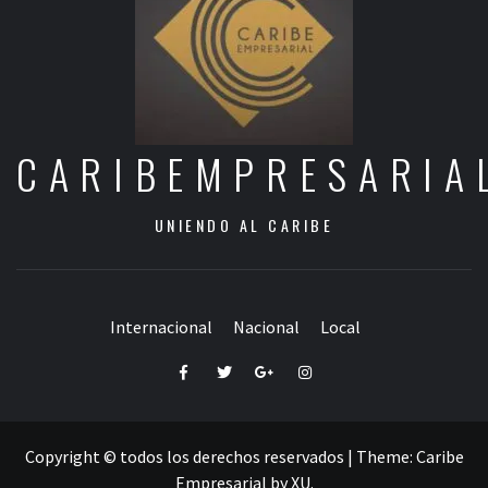
CARIBEMPRESARIA
UNIENDO AL CARIBE
Internacional
Nacional
Local
Facebook
Twitter
Google+
Instagram
Copyright © todos los derechos reservados
|
Theme:
Caribe
Empresarial
by
XU
.