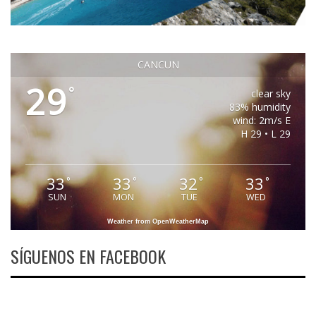
CANCUN
29
°
clear sky
83% humidity
wind: 2m/s E
H 29 • L 29
33
33
32
33
°
°
°
°
SUN
MON
TUE
WED
Weather from OpenWeatherMap
SÍGUENOS EN FACEBOOK