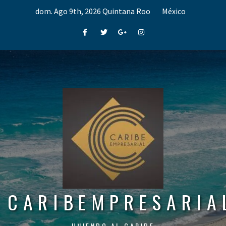
Skip
dom. Ago 9th, 2026
Quintana Roo
México
to
content
Facebook
Twitter
Google+
Instagram
CARIBEMPRESARIA
UNIENDO AL CARIBE