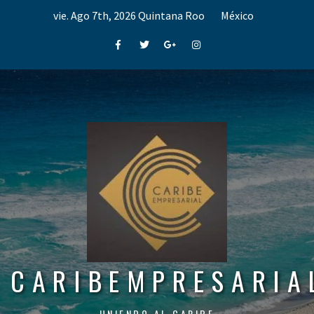
Skip
vie. Ago 7th, 2026
Quintana Roo
México
to
content
Facebook
Twitter
Google+
Instagram
CARIBEMPRESARIA
UNIENDO AL CARIBE