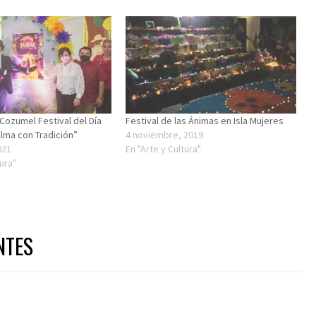
Cozumel Festival del Día
Festival de las Ánimas en Isla Mujeres
lma con Tradición”
4 noviembre, 2019
021
En "Arte y Cultura"
tura"
NTES