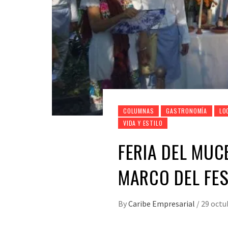
COLUMNAS
GASTRONOMÍA
LO
VIDA Y ESTILO
FERIA DEL MUC
MARCO DEL FES
By
Caribe Empresarial
/
29 octu