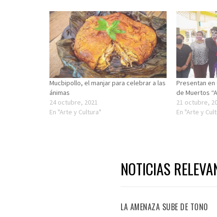
Mucbipollo, el manjar para celebrar a las
Presentan en 
ánimas
de Muertos “A
24 octubre, 2021
21 octubre, 2
En "Arte y Cultura"
En "Arte y Cul
NOTICIAS RELEVA
LA AMENAZA SUBE DE TONO