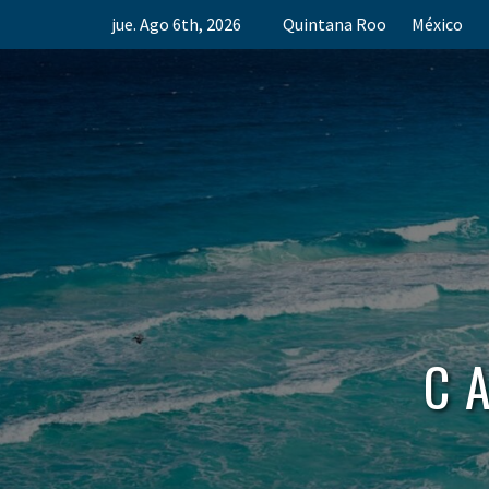
Skip
jue. Ago 6th, 2026
Quintana Roo
México
to
content
C