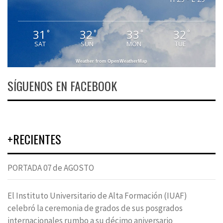
31
32
33
32
°
°
°
°
SAT
SUN
MON
TUE
Weather from OpenWeatherMap
SÍGUENOS EN FACEBOOK
+RECIENTES
PORTADA 07 de AGOSTO
El Instituto Universitario de Alta Formación (IUAF)
celebró la ceremonia de grados de sus posgrados
internacionales rumbo a su décimo aniversario