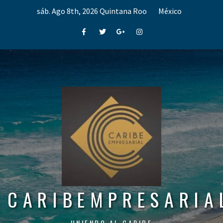
Skip
sáb. Ago 8th, 2026
Quintana Roo
México
to
content
Facebook
Twitter
Google+
Instagram
CARIBEMPRESARIA
UNIENDO AL CARIBE