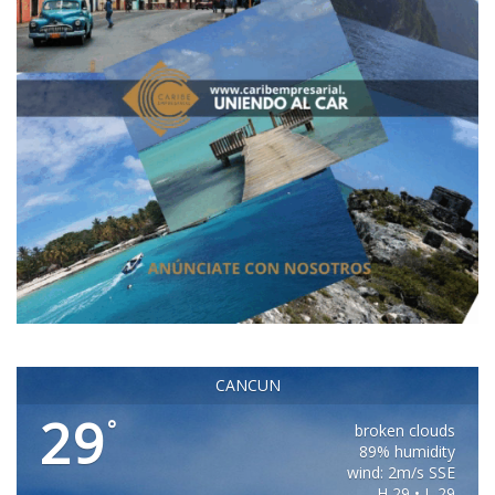
CANCUN
29
°
broken clouds
89% humidity
wind: 2m/s SSE
H 29 • L 29