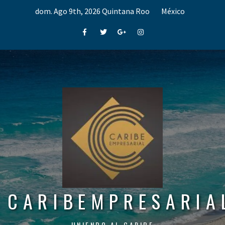
Skip
dom. Ago 9th, 2026
Quintana Roo
México
to
content
Facebook
Twitter
Google+
Instagram
CARIBEMPRESARIA
UNIENDO AL CARIBE