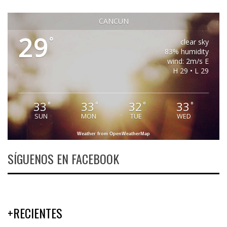
CANCUN
29
°
clear sky
83% humidity
wind: 2m/s E
H 29 • L 29
33
33
32
33
°
°
°
°
SUN
MON
TUE
WED
Weather from OpenWeatherMap
SÍGUENOS EN FACEBOOK
+RECIENTES