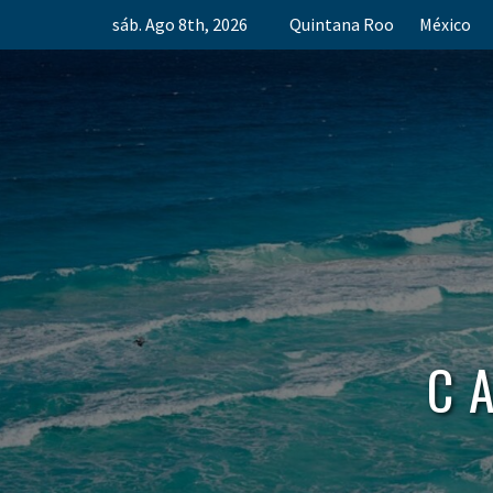
Skip
sáb. Ago 8th, 2026
Quintana Roo
México
to
content
C