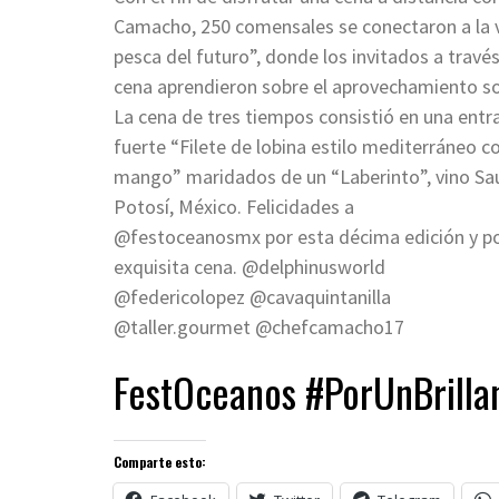
Camacho, 250 comensales se conectaron a la v
pesca del futuro”, donde los invitados a trav
cena aprendieron sobre el aprovechamiento sos
La cena de tres tiempos consistió en una ent
fuerte “Filete de lobina estilo mediterráneo 
mango” maridados de un “Laberinto”, vino Sauv
Potosí, México. Felicidades a
@festoceanosmx por esta décima edición y por
exquisita cena. @delphinusworld
@federicolopez @cavaquintanilla
@taller.gourmet @chefcamacho17
FestOceanos #PorUnBrilla
Comparte esto: