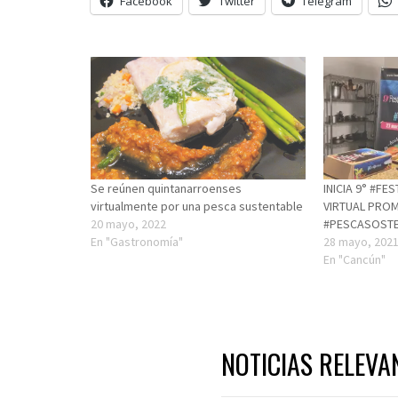
Facebook
Twitter
Telegram
Se reúnen quintanarroenses
INICIA 9° #F
virtualmente por una pesca sustentable
VIRTUAL PRO
20 mayo, 2022
#PESCASOSTE
En "Gastronomía"
28 mayo, 202
En "Cancún"
NOTICIAS RELEVA