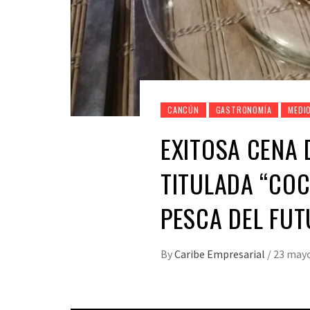
CANCÚN
GASTRONOMÍA
MEDI
EXITOSA CENA 
TITULADA “COC
PESCA DEL FU
By
Caribe Empresarial
/
23 mayo