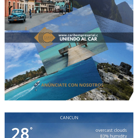
CANCUN
28
°
overcast clouds
83% humidity