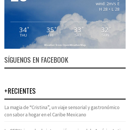
wind: 2m/s E
H 28 • L 28
34
35
33
32
°
°
°
°
THU
FRI
SAT
SUN
Weather from OpenWeatherMap
SÍGUENOS EN FACEBOOK
+RECIENTES
La magia de “Cristina”, un viaje sensorial y gastronómico
con sabor a hogar en el Caribe Mexicano