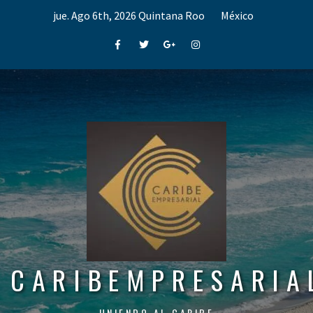
Skip
jue. Ago 6th, 2026
Quintana Roo
México
to
content
Facebook
Twitter
Google+
Instagram
CARIBEMPRESARIA
UNIENDO AL CARIBE