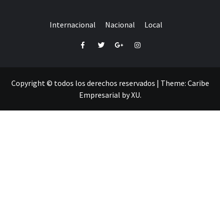
Internacional
Nacional
Local
Facebook
Twitter
Google+
Instagram
Copyright © todos los derechos reservados
|
Theme:
Caribe
Empresarial
by
XU
.