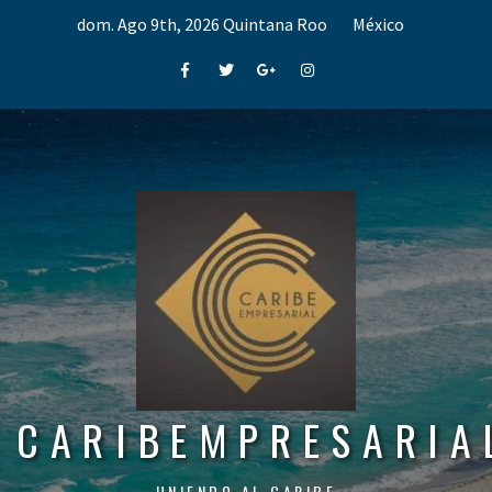
Skip
dom. Ago 9th, 2026
Quintana Roo
México
to
content
Facebook
Twitter
Google+
Instagram
CARIBEMPRESARIA
UNIENDO AL CARIBE