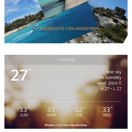
CANCUN
27
°
clear sky
94% humidity
wind: 2m/s E
H 27 • L 27
33
33
32
33
°
°
°
°
SUN
MON
TUE
WED
Weather from OpenWeatherMap