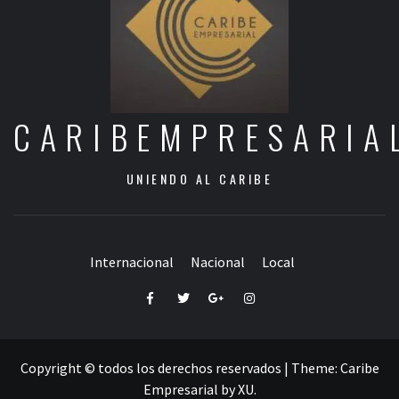
CARIBEMPRESARIA
UNIENDO AL CARIBE
Internacional
Nacional
Local
Facebook
Twitter
Google+
Instagram
Copyright © todos los derechos reservados
|
Theme:
Caribe
Empresarial
by
XU
.