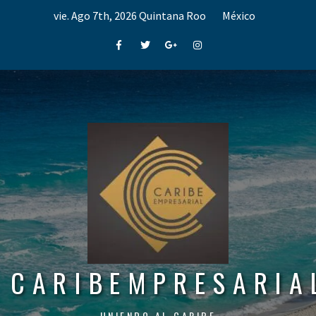
Skip
vie. Ago 7th, 2026
Quintana Roo
México
to
content
Facebook
Twitter
Google+
Instagram
CARIBEMPRESARIA
UNIENDO AL CARIBE