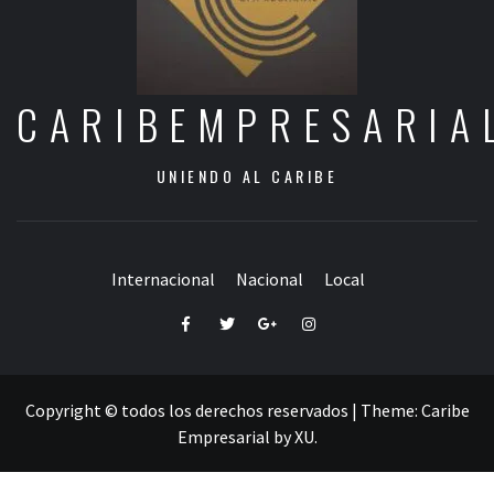
CARIBEMPRESARIA
UNIENDO AL CARIBE
Internacional
Nacional
Local
Facebook
Twitter
Google+
Instagram
Copyright © todos los derechos reservados
|
Theme:
Caribe
Empresarial
by
XU
.