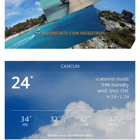
CANCUN
24
°
scattered clouds
94% humidity
wind: 2m/s ENE
H 24 • L 24
34
32
32
32
°
°
°
°
FRI
SAT
SUN
MON
Weather from OpenWeatherMap