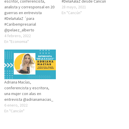
escritor, conferencista,
#DelaAalaZ desde Cancún
analista y corresponsal en 20
28 mayo, 2021
guerras en entrevista
En "Cancún"
#DelaAalaZ ´para
#Caribempresarial
@pelaez_alberto
4 febrero, 2022
En "Economia"
Adriana Macías,
conferencista y escritora,
una mujer con alas en
entrevista @adrianamacias_
6 enero, 2022
En "Cancún"