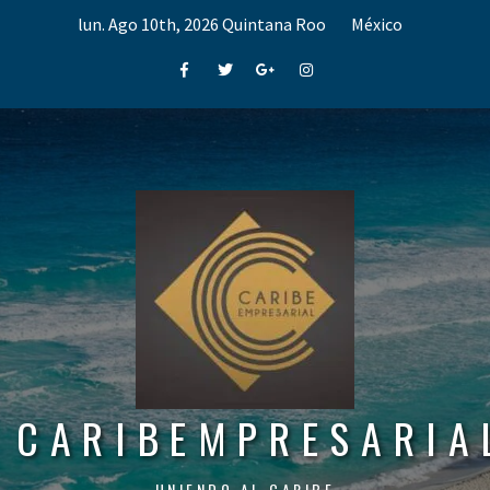
Skip
lun. Ago 10th, 2026
Quintana Roo
México
to
content
Facebook
Twitter
Google+
Instagram
CARIBEMPRESARIA
UNIENDO AL CARIBE