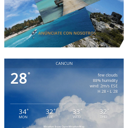
CANCUN
28
°
few clouds
88% humidity
wind: 2m/s ESE
H 28 • L 28
34
32
33
32
°
°
°
°
MON
TUE
WED
THU
Weather from OpenWeatherMap