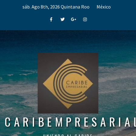
Skip
sáb. Ago 8th, 2026
Quintana Roo
México
to
content
Facebook
Twitter
Google+
Instagram
CARIBEMPRESARIA
UNIENDO AL CARIBE