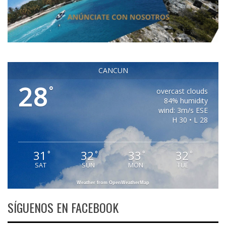
CANCUN
28
°
overcast clouds
84% humidity
wind: 3m/s ESE
H 30 • L 28
31
32
33
32
°
°
°
°
SAT
SUN
MON
TUE
Weather from OpenWeatherMap
SÍGUENOS EN FACEBOOK