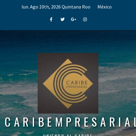
Skip
lun. Ago 10th, 2026
Quintana Roo
México
to
content
Facebook
Twitter
Google+
Instagram
CARIBEMPRESARIA
UNIENDO AL CARIBE