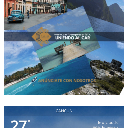
CANCUN
27
°
few clouds
88% humidity