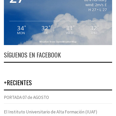
wind: 2m/s E
H 27 • L 27
34
32
33
32
°
°
°
°
MON
TUE
WED
THU
Weather from OpenWeatherMap
SÍGUENOS EN FACEBOOK
+RECIENTES
PORTADA 07 de AGOSTO
El Instituto Universitario de Alta Formación (IUAF)