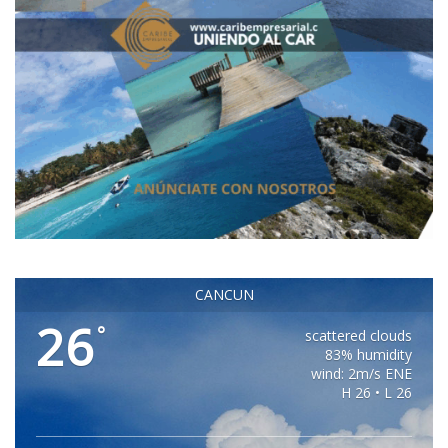
CANCUN
26
°
scattered clouds
83% humidity
wind: 2m/s ENE
H 26 • L 26