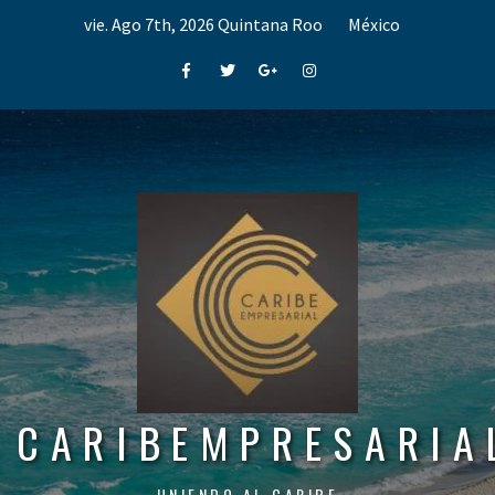
Skip
vie. Ago 7th, 2026
Quintana Roo
México
to
content
Facebook
Twitter
Google+
Instagram
CARIBEMPRESARIA
UNIENDO AL CARIBE