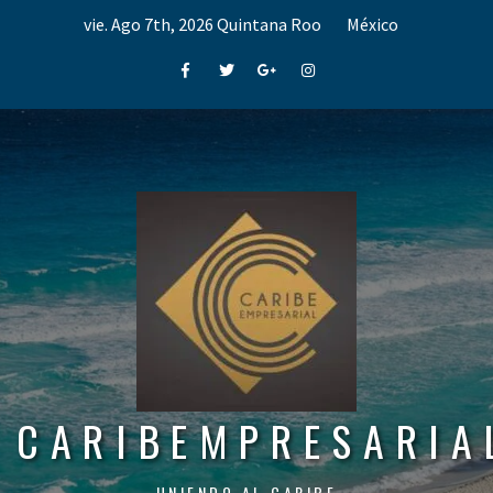
Skip
vie. Ago 7th, 2026
Quintana Roo
México
to
content
Facebook
Twitter
Google+
Instagram
CARIBEMPRESARIA
UNIENDO AL CARIBE