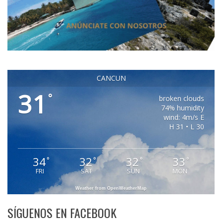
CANCUN
31
°
broken clouds
74% humidity
wind: 4m/s E
H 31 • L 30
34
32
32
33
°
°
°
°
FRI
SAT
SUN
MON
Weather from OpenWeatherMap
SÍGUENOS EN FACEBOOK