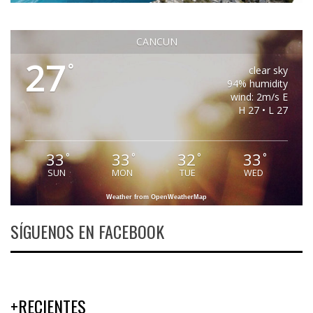
CANCUN
27
°
clear sky
94% humidity
wind: 2m/s E
H 27 • L 27
33
33
32
33
°
°
°
°
SUN
MON
TUE
WED
Weather from OpenWeatherMap
SÍGUENOS EN FACEBOOK
+RECIENTES