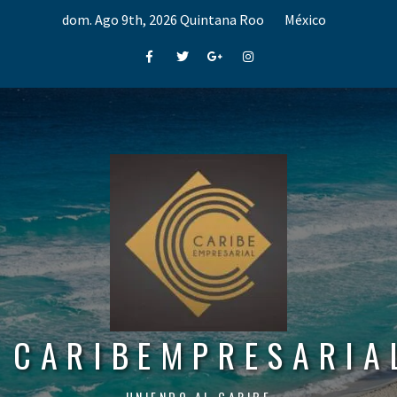
Skip
dom. Ago 9th, 2026
Quintana Roo
México
to
content
Facebook
Twitter
Google+
Instagram
CARIBEMPRESARIA
UNIENDO AL CARIBE