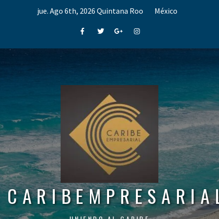
Skip
jue. Ago 6th, 2026
Quintana Roo
México
to
content
Facebook
Twitter
Google+
Instagram
CARIBEMPRESARIA
UNIENDO AL CARIBE