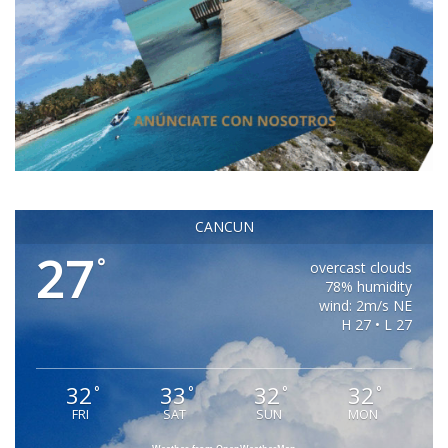
CANCUN
27
°
overcast clouds
78% humidity
wind: 2m/s NE
H 27 • L 27
32
33
32
32
°
°
°
°
FRI
SAT
SUN
MON