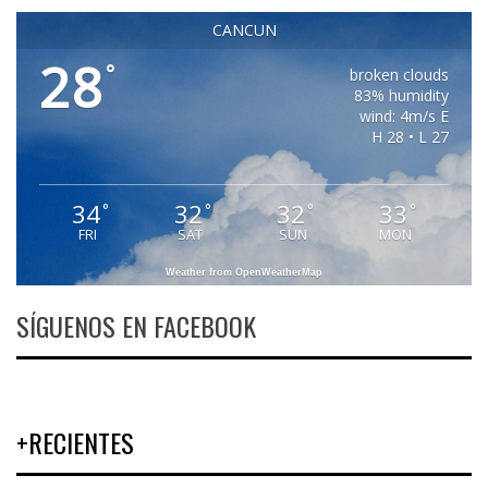
CANCUN
28
°
broken clouds
83% humidity
wind: 4m/s E
H 28 • L 27
34
32
32
33
°
°
°
°
FRI
SAT
SUN
MON
Weather from OpenWeatherMap
SÍGUENOS EN FACEBOOK
+RECIENTES