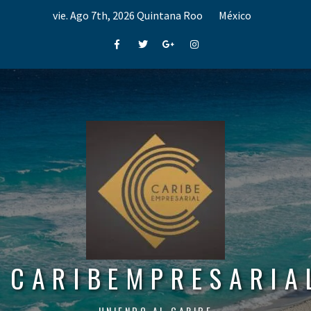
Skip
vie. Ago 7th, 2026
Quintana Roo
México
to
content
Facebook
Twitter
Google+
Instagram
CARIBEMPRESARIA
UNIENDO AL CARIBE